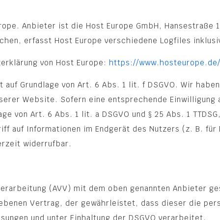
rope. Anbieter ist die Host Europe GmbH, Hansestraße 1
hen, erfasst Host Europe verschiedene Logfiles inklusi
zerklärung von Host Europe:
https://www.hosteurope.de
 auf Grundlage von Art. 6 Abs. 1 lit. f DSGVO. Wir haben
serer Website. Sofern eine entsprechende Einwilligung 
ge von Art. 6 Abs. 1 lit. a DSGVO und § 25 Abs. 1 TTDSG,
ff auf Informationen im Endgerät des Nutzers (z. B. für
erzeit widerrufbar.
verarbeitung (AVV) mit dem oben genannten Anbieter ge
ebenen Vertrag, der gewährleistet, dass dieser die p
sungen und unter Einhaltung der DSGVO verarbeitet.